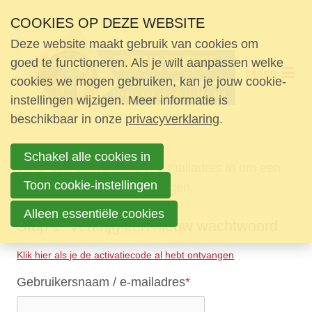
Skip
COOKIES OP DEZE WEBSITE
links
Deze website maakt gebruik van cookies om
Trainingen
Jump
goed te functioneren. Als je wilt aanpassen welke
Menu
to
cookies we mogen gebruiken, kan je jouw cookie-
Teams
navigation
instellingen wijzigen. Meer informatie is
Spelregels CMV
beschikbaar in onze
Jump
privacyverklaring
.
to
Schakel alle cookies in
main
Contact
Vul je gebruikersnaam of e-mailadres in om een
content
Toon cookie-instellingen
nieuw wachtwoord te verkrijgen.
Alleen essentiële cookies
Stap 1: Verkrijg een nieuw wachtwoord
Search
Klik hier als je de activatiecode al hebt ontvangen
Gebruikersnaam / e-mailadres
*
Login